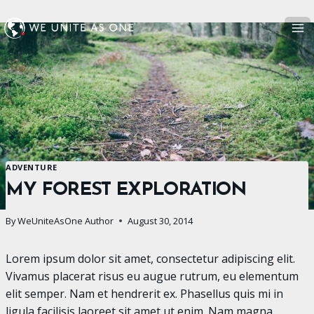
Skip
to
content
ADVENTURE
MY FOREST EXPLORATION
By
WeUniteAsOne Author
August 30, 2014
Lorem ipsum dolor sit amet, consectetur adipiscing elit.
Vivamus placerat risus eu augue rutrum, eu elementum
elit semper. Nam et hendrerit ex. Phasellus quis mi in
ligula facilisis laoreet sit amet ut enim. Nam magna